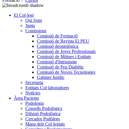
Formació
/
Cursos
El Col·legi
Qui Som
Junta
Comissions
Comissió de Formació
Comissió de Revista El PEU
Comissió deontològica
Comissió de Joves Professionals
Comissió de Mútues i Entitats
Comissió d'Intrusisme
Comissió de Peu Diabètic
Comissió de Noves Tecnologies
Gabinet Jurídic
Secretaria
Entitats Col·laboradores
Notícies
Àrea Pacients
Podologia
Consells Podològics
Difusió Podològica
Cercador Podòlegs
Mapa dels Col·legiats