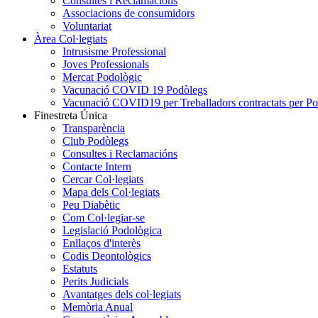
Consultes i Reclamacions
Associacions de consumidors
Voluntariat
Àrea Col·legiats
Intrusisme Professional
Joves Professionals
Mercat Podològic
Vacunació COVID 19 Podòlegs
Vacunació COVID19 per Treballadors contractats per P
Finestreta Única
Transparència
Club Podòlegs
Consultes i Reclamacións
Contacte Intern
Cercar Col·legiats
Mapa dels Col·legiats
Peu Diabètic
Com Col·legiar-se
Legislació Podològica
Enllaços d'interès
Codis Deontològics
Estatuts
Perits Judicials
Avantatges dels col·legiats
Memòria Anual