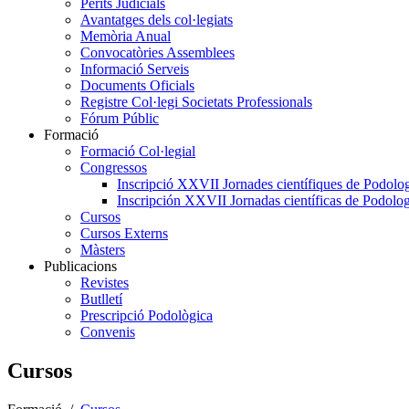
Perits Judicials
Avantatges dels col·legiats
Memòria Anual
Convocatòries Assemblees
Informació Serveis
Documents Oficials
Registre Col·legi Societats Professionals
Fórum Públic
Formació
Formació Col·legial
Congressos
Inscripció XXVII Jornades científiques de Podolog
Inscripción XXVII Jornadas científicas de Podolog
Cursos
Cursos Externs
Màsters
Publicacions
Revistes
Butlletí
Prescripció Podològica
Convenis
Cursos