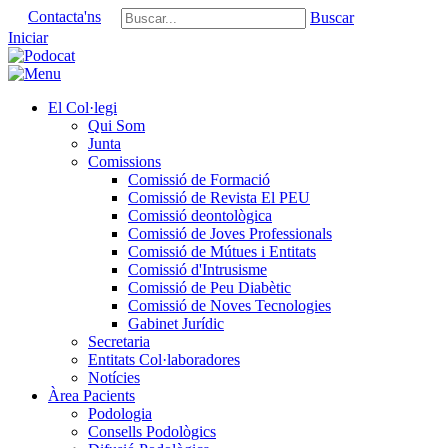
Contacta'ns
Buscar
Iniciar
El Col·legi
Qui Som
Junta
Comissions
Comissió de Formació
Comissió de Revista El PEU
Comissió deontològica
Comissió de Joves Professionals
Comissió de Mútues i Entitats
Comissió d'Intrusisme
Comissió de Peu Diabètic
Comissió de Noves Tecnologies
Gabinet Jurídic
Secretaria
Entitats Col·laboradores
Notícies
Àrea Pacients
Podologia
Consells Podològics