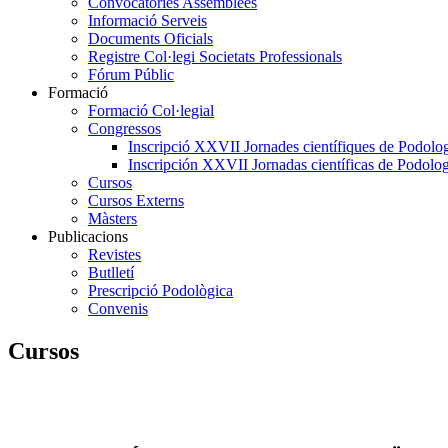
Convocatòries Assemblees
Informació Serveis
Documents Oficials
Registre Col·legi Societats Professionals
Fórum Públic
Formació
Formació Col·legial
Congressos
Inscripció XXVII Jornades científiques de Podolog
Inscripción XXVII Jornadas científicas de Podolog
Cursos
Cursos Externs
Màsters
Publicacions
Revistes
Butlletí
Prescripció Podològica
Convenis
Cursos