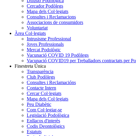
Difusió Podològica
Cercador Podòlegs
Mapa dels Col·legiats
Consultes i Reclamacions
Associacions de consumidors
Voluntariat
Àrea Col·legiats
Intrusisme Professional
Joves Professionals
Mercat Podològic
Vacunació COVID 19 Podòlegs
Vacunació COVID19 per Treballadors contractats per P
Finestreta Única
Transparència
Club Podòlegs
Consultes i Reclamacións
Contacte Intern
Cercar Col·legiats
Mapa dels Col·legiats
Peu Diabètic
Com Col·legiar-se
Legislació Podològica
Enllaços d'interès
Codis Deontològics
Estatuts