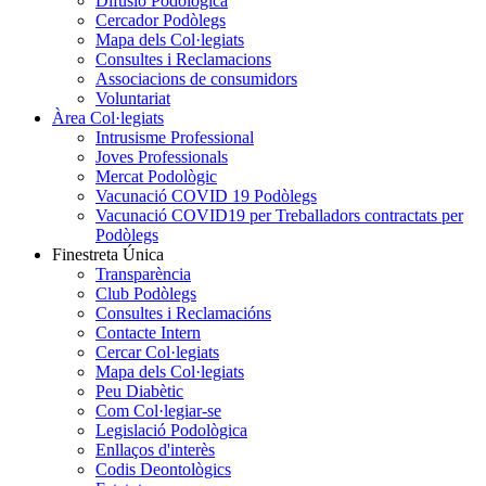
Difusió Podològica
Cercador Podòlegs
Mapa dels Col·legiats
Consultes i Reclamacions
Associacions de consumidors
Voluntariat
Àrea Col·legiats
Intrusisme Professional
Joves Professionals
Mercat Podològic
Vacunació COVID 19 Podòlegs
Vacunació COVID19 per Treballadors contractats per
Podòlegs
Finestreta Única
Transparència
Club Podòlegs
Consultes i Reclamacións
Contacte Intern
Cercar Col·legiats
Mapa dels Col·legiats
Peu Diabètic
Com Col·legiar-se
Legislació Podològica
Enllaços d'interès
Codis Deontològics