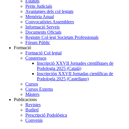
Estatuts
Perits Judicials
Avantatges dels col·legiats
Memòria Anual
Convocatòries Assemblees
Informació Serveis
Documents Oficials
Registre Col·legi Societats Professionals
Fórum Públic
Formació
Formació Col·legial
Congressos
Inscripció XXVII Jornades científiques de
Podologia 2025 (Catalá)
Inscripción XXVII Jornadas científicas de
Podología 2025 (Castellano)
Cursos
Cursos Externs
Màsters
Publicacions
Revistes
Butlletí
Prescripció Podològica
Convenis