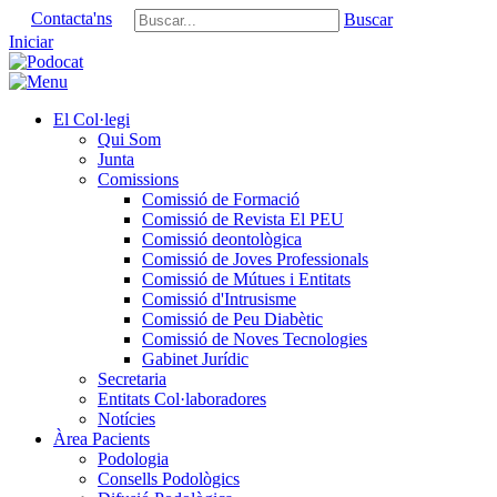
Contacta'ns
Buscar
Iniciar
El Col·legi
Qui Som
Junta
Comissions
Comissió de Formació
Comissió de Revista El PEU
Comissió deontològica
Comissió de Joves Professionals
Comissió de Mútues i Entitats
Comissió d'Intrusisme
Comissió de Peu Diabètic
Comissió de Noves Tecnologies
Gabinet Jurídic
Secretaria
Entitats Col·laboradores
Notícies
Àrea Pacients
Podologia
Consells Podològics