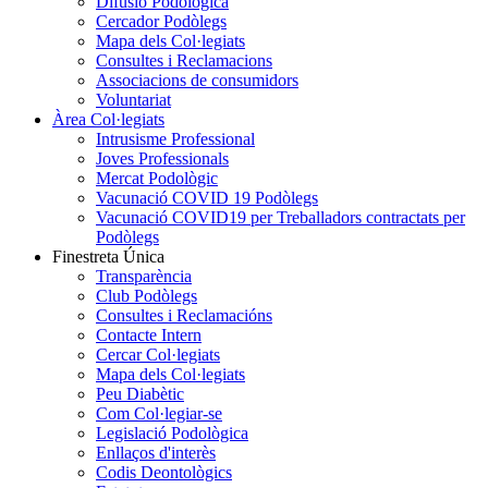
Difusió Podològica
Cercador Podòlegs
Mapa dels Col·legiats
Consultes i Reclamacions
Associacions de consumidors
Voluntariat
Àrea Col·legiats
Intrusisme Professional
Joves Professionals
Mercat Podològic
Vacunació COVID 19 Podòlegs
Vacunació COVID19 per Treballadors contractats per
Podòlegs
Finestreta Única
Transparència
Club Podòlegs
Consultes i Reclamacións
Contacte Intern
Cercar Col·legiats
Mapa dels Col·legiats
Peu Diabètic
Com Col·legiar-se
Legislació Podològica
Enllaços d'interès
Codis Deontològics