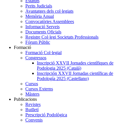
Estatuts
Perits Judicials
Avantatges dels col·legiats
Memòria Anual
Convocatòries Assemblees
Informació Serveis
Documents Oficials
Registre Col·legi Societats Professionals
Fórum Públic
Formació
Formació Col·legial
Congressos
Inscripció XXVII Jornades científiques de
Podologia 2025 (Catalá)
Inscripción XXVII Jornadas científicas de
Podología 2025 (Castellano)
Cursos
Cursos Externs
Màsters
Publicacions
Revistes
Butlletí
Prescripció Podològica
Convenis