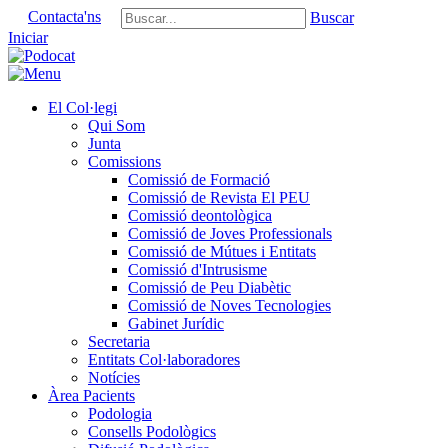
Contacta'ns
Buscar
Iniciar
El Col·legi
Qui Som
Junta
Comissions
Comissió de Formació
Comissió de Revista El PEU
Comissió deontològica
Comissió de Joves Professionals
Comissió de Mútues i Entitats
Comissió d'Intrusisme
Comissió de Peu Diabètic
Comissió de Noves Tecnologies
Gabinet Jurídic
Secretaria
Entitats Col·laboradores
Notícies
Àrea Pacients
Podologia
Consells Podològics