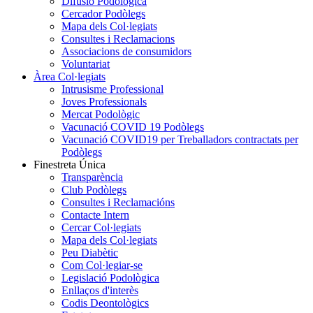
Difusió Podològica
Cercador Podòlegs
Mapa dels Col·legiats
Consultes i Reclamacions
Associacions de consumidors
Voluntariat
Àrea Col·legiats
Intrusisme Professional
Joves Professionals
Mercat Podològic
Vacunació COVID 19 Podòlegs
Vacunació COVID19 per Treballadors contractats per
Podòlegs
Finestreta Única
Transparència
Club Podòlegs
Consultes i Reclamacións
Contacte Intern
Cercar Col·legiats
Mapa dels Col·legiats
Peu Diabètic
Com Col·legiar-se
Legislació Podològica
Enllaços d'interès
Codis Deontològics