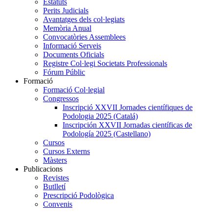
Estatuts
Perits Judicials
Avantatges dels col·legiats
Memòria Anual
Convocatòries Assemblees
Informació Serveis
Documents Oficials
Registre Col·legi Societats Professionals
Fórum Públic
Formació
Formació Col·legial
Congressos
Inscripció XXVII Jornades científiques de
Podologia 2025 (Catalá)
Inscripción XXVII Jornadas científicas de
Podología 2025 (Castellano)
Cursos
Cursos Externs
Màsters
Publicacions
Revistes
Butlletí
Prescripció Podològica
Convenis