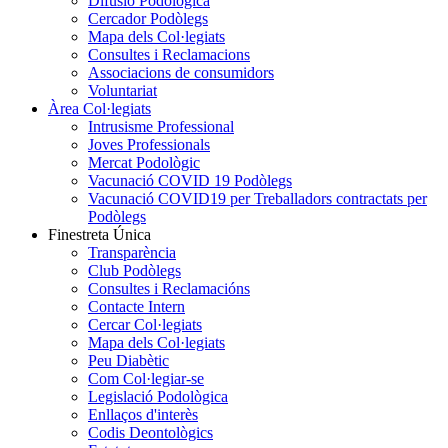
Difusió Podològica
Cercador Podòlegs
Mapa dels Col·legiats
Consultes i Reclamacions
Associacions de consumidors
Voluntariat
Àrea Col·legiats
Intrusisme Professional
Joves Professionals
Mercat Podològic
Vacunació COVID 19 Podòlegs
Vacunació COVID19 per Treballadors contractats per
Podòlegs
Finestreta Única
Transparència
Club Podòlegs
Consultes i Reclamacións
Contacte Intern
Cercar Col·legiats
Mapa dels Col·legiats
Peu Diabètic
Com Col·legiar-se
Legislació Podològica
Enllaços d'interès
Codis Deontològics