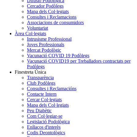
Difusió Podològica
Cercador Podòlegs
Mapa dels Col·legiats
Consultes i Reclamacions
Associacions de consumidors
Voluntariat
Àrea Col·legiats
Intrusisme Professional
Joves Professionals
Mercat Podològic
Vacunació COVID 19 Podòlegs
Vacunació COVID19 per Treballadors contractats per
Podòlegs
Finestreta Única
Transparència
Club Podòlegs
Consultes i Reclamacións
Contacte Intern
Cercar Col·legiats
Mapa dels Col·legiats
Peu Diabètic
Com Col·legiar-se
Legislació Podològica
Enllaços d'interès
Codis Deontològics