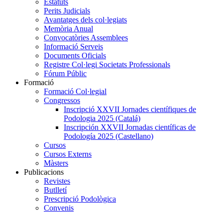
Estatuts
Perits Judicials
Avantatges dels col·legiats
Memòria Anual
Convocatòries Assemblees
Informació Serveis
Documents Oficials
Registre Col·legi Societats Professionals
Fórum Públic
Formació
Formació Col·legial
Congressos
Inscripció XXVII Jornades científiques de
Podologia 2025 (Catalá)
Inscripción XXVII Jornadas científicas de
Podología 2025 (Castellano)
Cursos
Cursos Externs
Màsters
Publicacions
Revistes
Butlletí
Prescripció Podològica
Convenis