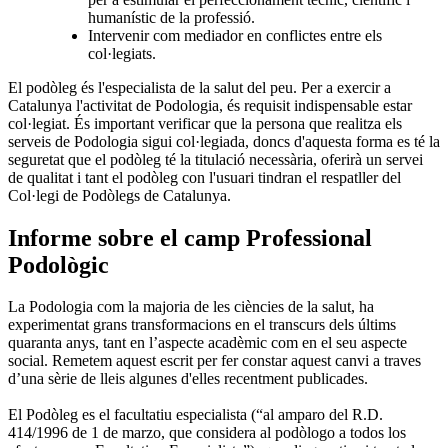
humanístic de la professió.
Intervenir com mediador en conflictes entre els
col·legiats.
​El podòleg és l'especialista de la salut del peu. Per a exercir a
Catalunya l'activitat de Podologia, és requisit indispensable estar
col·legiat. És important verificar que la persona que realitza els
serveis de Podologia sigui col·legiada, doncs d'aquesta forma es té la
seguretat que el podòleg té la titulació necessària, oferirà un servei
de qualitat i tant el podòleg con l'usuari tindran el respatller del
Col·legi de Podòlegs de Catalunya.
Informe sobre el camp Professional
Podològic
La Podologia com la majoria de les ciències de la salut, ha
experimentat grans transformacions en el transcurs dels últims
quaranta anys, tant en l’aspecte acadèmic com en el seu aspecte
social. Remetem aquest escrit per fer constar aquest canvi a traves
d’una sèrie de lleis algunes d'elles recentment publicades.
El Podòleg es el facultatiu especialista (“al amparo del R.D.
414/1996 de 1 de marzo, que considera al podòlogo a todos los