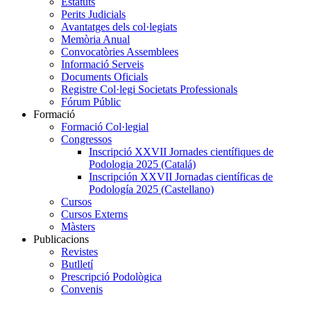
Estatuts
Perits Judicials
Avantatges dels col·legiats
Memòria Anual
Convocatòries Assemblees
Informació Serveis
Documents Oficials
Registre Col·legi Societats Professionals
Fórum Públic
Formació
Formació Col·legial
Congressos
Inscripció XXVII Jornades científiques de
Podologia 2025 (Catalá)
Inscripción XXVII Jornadas científicas de
Podología 2025 (Castellano)
Cursos
Cursos Externs
Màsters
Publicacions
Revistes
Butlletí
Prescripció Podològica
Convenis