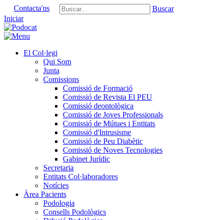
Contacta'ns
Buscar
Iniciar
El Col·legi
Qui Som
Junta
Comissions
Comissió de Formació
Comissió de Revista El PEU
Comissió deontològica
Comissió de Joves Professionals
Comissió de Mútues i Entitats
Comissió d'Intrusisme
Comissió de Peu Diabètic
Comissió de Noves Tecnologies
Gabinet Jurídic
Secretaria
Entitats Col·laboradores
Notícies
Àrea Pacients
Podologia
Consells Podològics