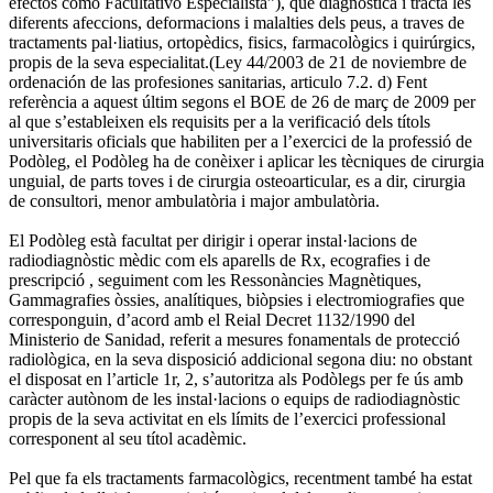
efectos como Facultativo Especialista”), que diagnostica i tracta les
diferents afeccions, deformacions i malalties dels peus, a traves de
tractaments pal·liatius, ortopèdics, fisics, farmacològics i quirúrgics,
propis de la seva especialitat.(Ley 44/2003 de 21 de noviembre de
ordenación de las profesiones sanitarias, articulo 7.2. d) Fent
referència a aquest últim segons el BOE de 26 de març de 2009 per
al que s’estableixen els requisits per a la verificació dels títols
universitaris oficials que habiliten per a l’exercici de la professió de
Podòleg, el Podòleg ha de conèixer i aplicar les tècniques de cirurgia
unguial, de parts toves i de cirurgia osteoarticular, es a dir, cirurgia
de consultori, menor ambulatòria i major ambulatòria.
El Podòleg està facultat per dirigir i operar instal·lacions de
radiodiagnòstic mèdic com els aparells de Rx, ecografies i de
prescripció , seguiment com les Ressonàncies Magnètiques,
Gammagrafies òssies, analítiques, biòpsies i electromiografies que
corresponguin, d’acord amb el Reial Decret 1132/1990 del
Ministerio de Sanidad, referit a mesures fonamentals de protecció
radiològica, en la seva disposició addicional segona diu: no obstant
el disposat en l’article 1r, 2, s’autoritza als Podòlegs per fe ús amb
caràcter autònom de les instal·lacions o equips de radiodiagnòstic
propis de la seva activitat en els límits de l’exercici professional
corresponent al seu títol acadèmic.
Pel que fa els tractaments farmacològics, recentment també ha estat