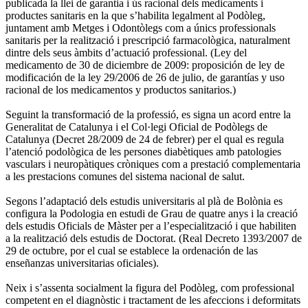
publicada la llei de garantia i ús racional dels medicaments i
productes sanitaris en la que s’habilita legalment al Podòleg,
juntament amb Metges i Odontòlegs com a únics professionals
sanitaris per la realització i prescripció farmacològica, naturalment
dintre dels seus àmbits d’actuació professional. (Ley del
medicamento de 30 de diciembre de 2009: proposición de ley de
modificación de la ley 29/2006 de 26 de julio, de garantías y uso
racional de los medicamentos y productos sanitarios.)
Seguint la transformació de la professió, es signa un acord entre la
Generalitat de Catalunya i el Col·legi Oficial de Podòlegs de
Catalunya (Decret 28/2009 de 24 de febrer) per el qual es regula
l’atenció podològica de les persones diabètiques amb patologies
vasculars i neuropàtiques cròniques com a prestació complementaria
a les prestacions comunes del sistema nacional de salut.
Segons l’adaptació dels estudis universitaris al plà de Bolònia es
configura la Podologia en estudi de Grau de quatre anys i la creació
dels estudis Oficials de Màster per a l’especialització i que habiliten
a la realització dels estudis de Doctorat. (Real Decreto 1393/2007 de
29 de octubre, por el cual se establece la ordenación de las
enseñanzas universitarias oficiales).
Neix i s’assenta socialment la figura del Podòleg, com professional
competent en el diagnòstic i tractament de les afeccions i deformitats