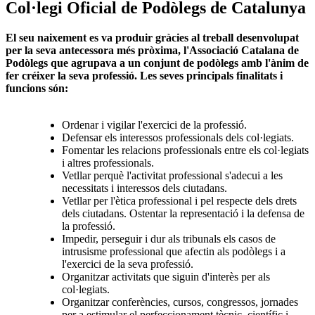
Col·legi Oficial de Podòlegs de Catalunya
El seu naixement es va produir gràcies al treball desenvolupat
per la seva antecessora més pròxima, l'Associació Catalana de
Podòlegs que agrupava a un conjunt de podòlegs amb l'ànim de
fer créixer la seva professió. Les seves principals finalitats i
funcions són:
Ordenar i vigilar l'exercici de la professió.
Defensar els interessos professionals dels col·legiats.
Fomentar les relacions professionals entre els col·legiats
i altres professionals.
Vetllar perquè l'activitat professional s'adecui a les
necessitats i interessos dels ciutadans.
Vetllar per l'ètica professional i pel respecte dels drets
dels ciutadans. Ostentar la representació i la defensa de
la professió.
Impedir, perseguir i dur als tribunals els casos de
intrusisme professional que afectin als podòlegs i a
l'exercici de la seva professió.
Organitzar activitats que siguin d'interès per als
col·legiats.
Organitzar conferències, cursos, congressos, jornades
per a estimular el perfeccionament tècnic, científic i