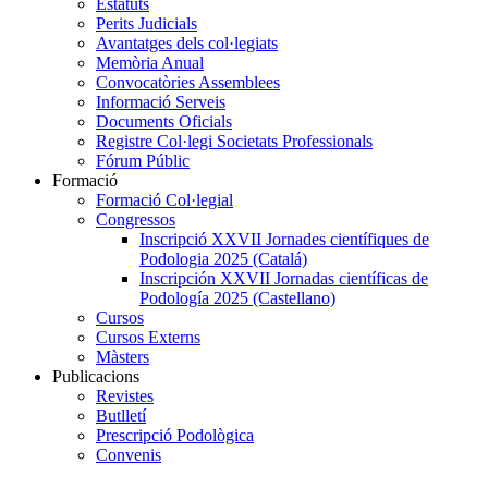
Estatuts
Perits Judicials
Avantatges dels col·legiats
Memòria Anual
Convocatòries Assemblees
Informació Serveis
Documents Oficials
Registre Col·legi Societats Professionals
Fórum Públic
Formació
Formació Col·legial
Congressos
Inscripció XXVII Jornades científiques de
Podologia 2025 (Catalá)
Inscripción XXVII Jornadas científicas de
Podología 2025 (Castellano)
Cursos
Cursos Externs
Màsters
Publicacions
Revistes
Butlletí
Prescripció Podològica
Convenis