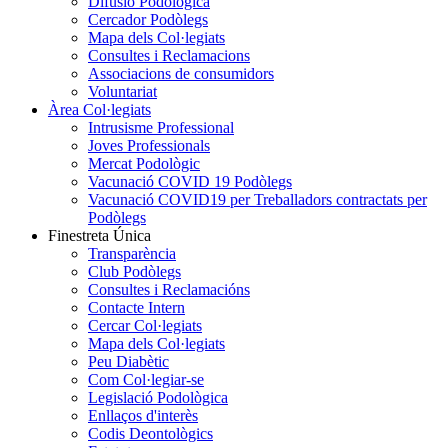
Difusió Podològica
Cercador Podòlegs
Mapa dels Col·legiats
Consultes i Reclamacions
Associacions de consumidors
Voluntariat
Àrea Col·legiats
Intrusisme Professional
Joves Professionals
Mercat Podològic
Vacunació COVID 19 Podòlegs
Vacunació COVID19 per Treballadors contractats per
Podòlegs
Finestreta Única
Transparència
Club Podòlegs
Consultes i Reclamacións
Contacte Intern
Cercar Col·legiats
Mapa dels Col·legiats
Peu Diabètic
Com Col·legiar-se
Legislació Podològica
Enllaços d'interès
Codis Deontològics