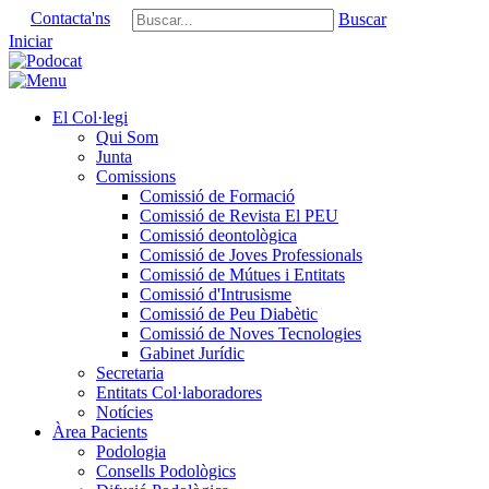
Contacta'ns
Buscar
Iniciar
El Col·legi
Qui Som
Junta
Comissions
Comissió de Formació
Comissió de Revista El PEU
Comissió deontològica
Comissió de Joves Professionals
Comissió de Mútues i Entitats
Comissió d'Intrusisme
Comissió de Peu Diabètic
Comissió de Noves Tecnologies
Gabinet Jurídic
Secretaria
Entitats Col·laboradores
Notícies
Àrea Pacients
Podologia
Consells Podològics